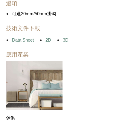
選項
可選30mm/50mm掛勾
技術文件下載
Data Sheet
2D
3D
應用產業
傢俱