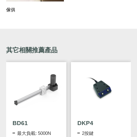
傢俱
其它相關推薦產品
DKP4
DP05
2按鍵
2觸摸按鍵