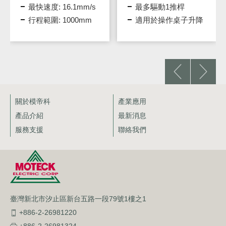
s
最多驅動1推桿
最多驅動1推桿
適用於操作桌子升降
適用於操作桌子升降
關於模帝科
產業應用
產品介紹
最新消息
服務支援
聯絡我們
臺灣新北市汐止區新台五路一段79號1樓之1
+886-2-26981220
+886-2-26981324