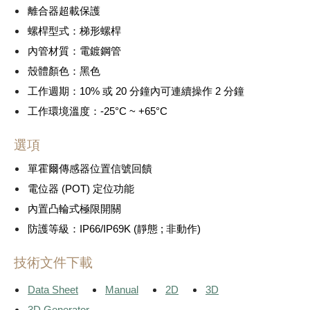
離合器超載保護
螺桿型式：梯形螺桿
內管材質：電鍍鋼管
殼體顏色：黑色
工作週期：10% 或 20 分鐘內可連續操作 2 分鐘
工作環境溫度：-25°C ~ +65°C
選項
單霍爾傳感器位置信號回饋
電位器 (POT) 定位功能
內置凸輪式極限開關
防護等級：IP66/IP69K (靜態 ; 非動作)
技術文件下載
Data Sheet
Manual
2D
3D
3D Generator