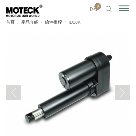
0
首頁
產品介紹
線性推桿
ID10K