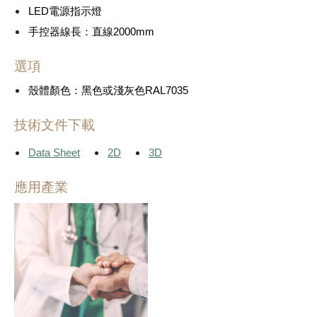
LED電源指示燈
手控器線長：直線2000mm
選項
殼體顏色：黑色或淺灰色RAL7035
技術文件下載
Data Sheet
2D
3D
應用產業