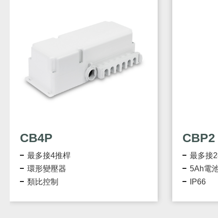
CB4P
CBP2
最多接4推桿
最多接
環形變壓器
5Ah電
類比控制
IP66