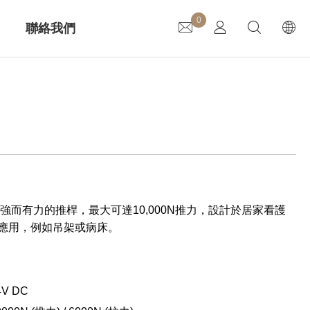
0
聯絡我們
升降立柱
齒輪箱電機
且強而有力的推桿，最大可達10,000N推力，設計於居家看護
醫療
應用，例如吊架或病床。
V DC