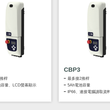
CBP3
2推桿
最多接2推桿
池容量、LCD螢幕顯示
5Ah電池容量
IP66、連接電腦讀取資