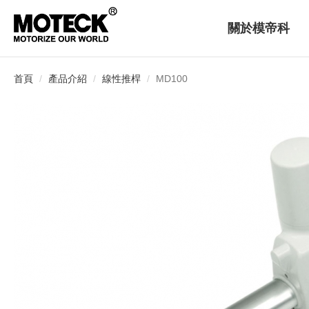
關於模帝科
首頁
產品介紹
線性推桿
MD100
品牌介紹
展會資訊
下載專區
發展歷程
全球布局
English
繁體版
简体版
線性推桿
控制盒
傢俱
船型電機
電源供應器