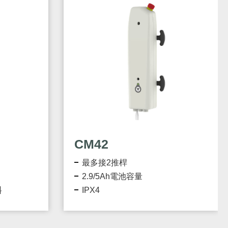
CM42
最多接2推桿
2.9/5Ah電池容量
料
IPX4