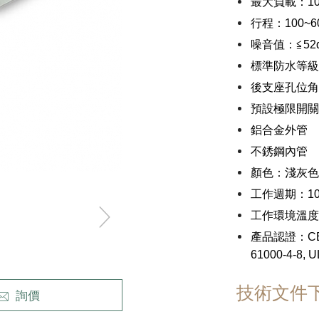
最大負載：1000
行程：100~6
噪音值：≦52
戶外(應用)動力設備
標準防水等級：
後支座孔位角
預設極限開關
鋁合金外管
不銹鋼內管
顏色：淺灰色 (
工作週期：1
工作環境溫度範圍
產品認證：CE標章, 
61000-4-8, U
技術文件
詢價