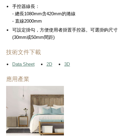
手控器線長：
- 總長1080mm含420mm的捲線
- 直線2000mm
可設定掛勾，方便使用者掛置手控器。可選掛鉤尺寸
(30mm或50mm間距)
技術文件下載
Data Sheet
2D
3D
應用產業