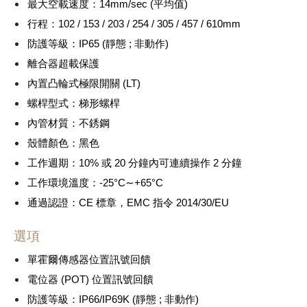
最大空載速度：14mm/sec (平均值)
行程：102 / 153 / 203 / 254 / 305 / 457 / 610mm
防護等級：IP65 (靜態 ; 非動作)
離合器超載保護
內置凸輪式極限開關 (LT)
螺桿型式：梯形螺桿
內管材質：不銹鋼
殼體顏色：黑色
工作週期：10% 或 20 分鐘內可連續操作 2 分鐘
工作環境溫度：-25°C∼+65°C
通過認證：CE 標章，EMC 指令 2014/30/EU
選項
單霍爾傳感器位置訊號回饋
電位器 (POT) 位置訊號回饋
防護等級：IP66/IP69K (靜態 ; 非動作)