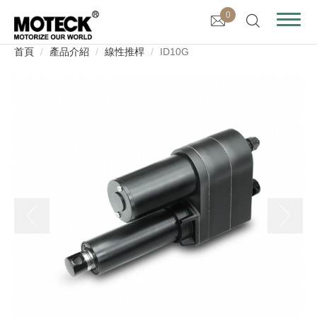
0
首頁
產品介紹
線性推桿
ID10G