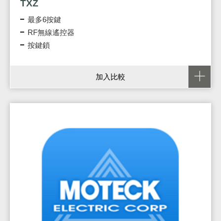
TXZ
最多6按鍵
RF無線遙控器
按鍵鎖
加入比較