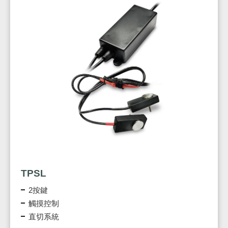
TPSL
2按鍵
觸摸控制
直切系統